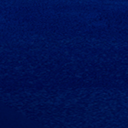
MISJA
GLOBALNE
PRODUKTY
VALUE
KANAŁY
VALUE
SPRZEDAŻY
INTELIGENTNA
ŁATWOŚĆ·DOKŁADNOŚĆ·
PRACA,
PRODUKTY
SPRAWIAJĄCE,
ŚWIETLANA
FIRMY
ŻE
PRZYSZŁOŚĆ,
VALUE
TWOJA
VALUE
SĄ
PRACA
TWORZY
EKSPORTOWANE
STAJE
WARTOŚĆ!
DO
SIĘ
PONAD
BARDZIEJ
100
PRZYJEMNA
KRAJÓW
I
REGIONÓW.