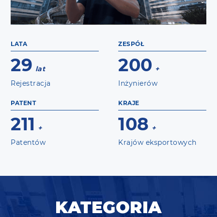
LATA
ZESPÓŁ
29
200
lat
+
Rejestracja
Inżynierów
PATENT
KRAJE
211
108
+
+
Patentów
Krajów eksportowych
KATEGORIA