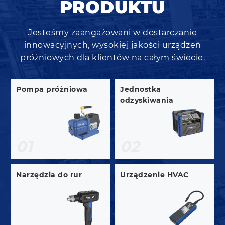
PRODUKTU
Jesteśmy zaangażowani w dostarczanie
innowacyjnych, wysokiej jakości urządzeń
próżniowych dla klientów na całym świecie.
Pompa próżniowa
Jednostka
odzyskiwania
01
02
Narzędzia do rur
Urządzenie HVAC