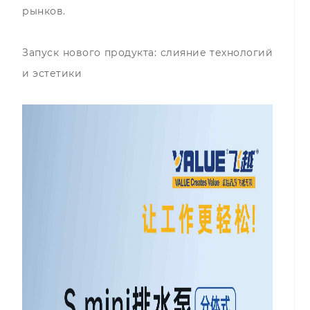
рынков.
Запуск нового продукта: слияние технологий
и эстетики