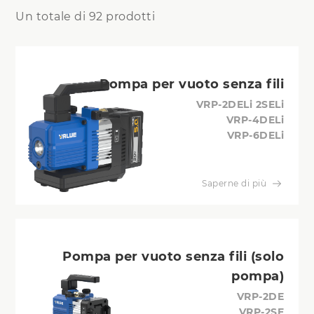
Un totale di 92 prodotti
Pompa per vuoto senza fili
VRP-2DELi 2SELi
VRP-4DELi
VRP-6DELi
Saperne di più
Pompa per vuoto senza fili (solo
pompa)
VRP-2DE
VRP-2SE