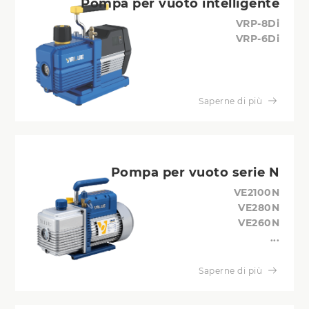
Pompa per vuoto intelligente
VRP-8Di
VRP-6Di
Saperne di più
Pompa per vuoto serie N
VE2100N
VE280N
VE260N
...
Saperne di più