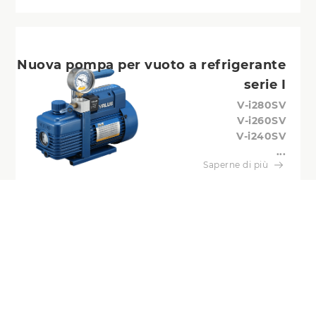
Nuova pompa per vuoto a refrigerante
serie I
V-i280SV
V-i260SV
V-i240SV
...
Saperne di più
Pompa per vuoto serie R32
V-i180-R32
V-i160-R32
V-i140-R32
...